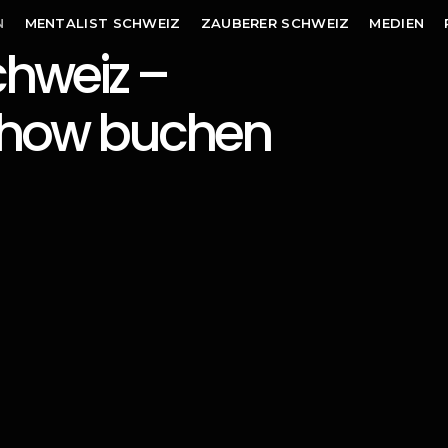
N
MENTALIST SCHWEIZ
ZAUBERER SCHWEIZ
MEDIEN
chweiz –
 Show buchen