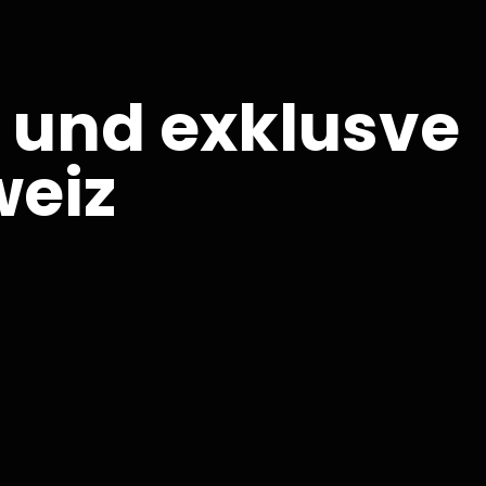
e und exklusve
weiz