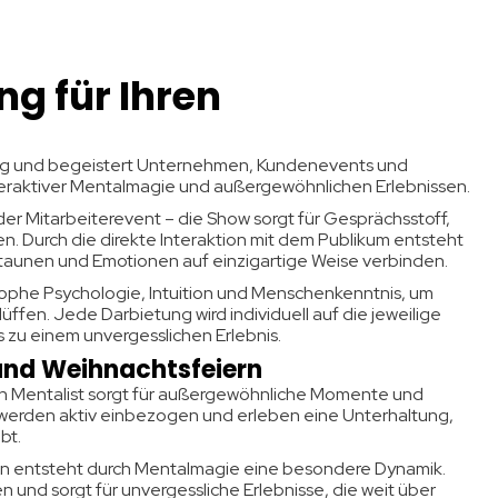
ng für Ihren
ig und
begeistert
Unternehmen, Kundenevents und
nteraktiver Mentalmagie und außergewöhnlichen Erlebnissen.
er Mitarbeiterevent – die Show sorgt für Gesprächsstoff,
n. Durch die direkte Interaktion mit dem Publikum entsteht
Staunen und Emotionen auf einzigartige Weise verbinden.
stophe Psychologie, Intuition und Menschenkenntnis, um
ffen. Jede Darbietung wird individuell auf die jeweilige
 zu einem unvergesslichen Erlebnis.
 und Weihnachtsfeiern
n Mentalist sorgt für außergewöhnliche Momente und
e werden aktiv einbezogen und erleben eine Unterhaltung,
bt.
rn entsteht durch Mentalmagie eine besondere Dynamik.
nd sorgt für unvergessliche Erlebnisse, die weit über